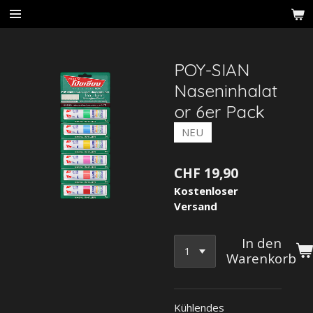
Zum
Hauptinhalt
springen
POY-SIAN
Naseninhalat
or 6er Pack
NEU
CHF 19,90
Kostenloser
Versand
In den
Warenkorb
Kühlendes