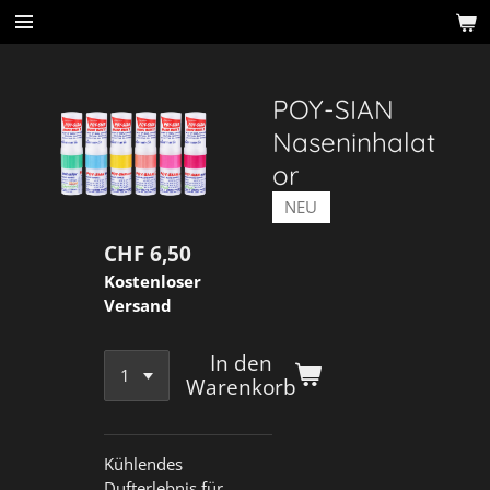
Zum
Hauptinhalt
springen
POY-SIAN
Naseninhalat
or
NEU
CHF 6,50
Kostenloser
Versand
In den
Warenkorb
Kühlendes
Dufterlebnis für